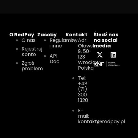
O RedPay
Zasoby
Kontakt
Śledź nas
O nas
Regulaminy
Adr:
na social
i inne
Oławska
media
Rejestruj
9, 50-
Konto
API
123
Doc
Wrocław,
Zgłoś
Polska
problem
Tel:
+48
(71)
300
1320
E-
mail:
kontakt@redpay.pl